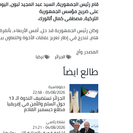
قام رئيس الجمهورية, السيد عبد المجيد تبون, اليوم
على ضريح مؤسس الجمهورية
التركية, مصطفى كمال أتاتورك.
وكان رئيس الجمهورية قد حل, أمس الأربعاء, بأنقرة
هام, تندرج في إطار تعزيز علاقات الأخوة والتعاون بي
المصدر
وأج
الجزائر
تركيا
طالع ايضاً
Catégorie
دبلوماسية
05/08/2026 - 22:58
الجزائر تستضيف الندوة الـ 13
حول السلم والأمن في إفريقيا
مطلع ديسمبر القادم
Catégorie
نشاط رئاسي
04/08/2026 - 21:21
إشادة قوية بالعناية التي يوليها