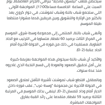
سيحتضن ملعب "نيلسون مانديلا" ببراقي (الجزائر العاصمة)، يوم
السبت على الساعة الخامسة مساء(17:00)، المواجهة الأولى
التي ستجمع شباب باتنة وشباب تموشنت، في حوار كروي يعد
بالكثير من الإثارة والتشويق وبين فريقين قدما مشوارا منتظما
طيلة الموسم.
وأنهى شباب باتنة، المنتمي إلى مجموعة وسط-شرق، الموسم
في المركز الثالث برصيد 60 نقطة، متساويا في الترتيب مع اتحاد
الشاوية، مستفيدا في ذلك من فوزه في الجولة الأخيرة أمام
اتحاد عنابة (2-0).
والأكيد أن شباب باتنة سيخوض هذه المواجهة بعزيمة كبيرة
على أمل تحقيق الصعود والعودة إلى قسم النخبة الذي غادروه
منذ عدة سنوات.
وبالمقابل، اقتطع شباب تموشنت تأشيرة التأهل لملحق الصعود
في الجولة الأخيرة عن مجموعة "وسط-غرب"، عقب فوزه داخل
الديار أمام وداد تلمسان (2-0)، لينهي بذلك الموسم في المرتبة
الثالثة برصيد 59 نقطة، متقدما على رائد القبة بفارق
المواجهات المباشرة.