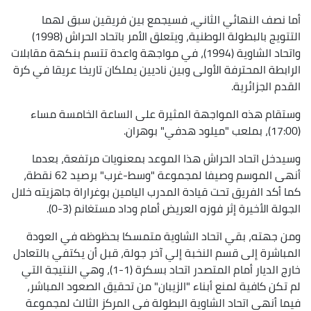
أما نصف النهائي الثاني، فسيجمع بين فريقين سبق لهما
التتويج بالبطولة الوطنية، ويتعلق الأمر باتحاد الحراش (1998)
واتحاد الشاوية (1994)، في مواجهة واعدة تتسم بنكهة مقابلات
الرابطة المحترفة الأولى وبين ناديين يملكان تاريخا عريقا في كرة
القدم الجزائرية.
وستقام هذه المواجهة المثيرة على الساعة الخامسة مساء
(17:00)، بملعب "ميلود هدفي" بوهران.
وسيدخل اتحاد الحراش هذا الموعد بمعنويات مرتفعة، بعدما
أنهى الموسم وصيفا لمجموعة "وسط-غرب" برصيد 62 نقطة،
كما أكد الفريق تحت قيادة المدرب اليامين بوغراراة جاهزيته خلال
الجولة الأخيرة إثر فوزه العريض أمام وداد مستغانم (3-0).
ومن جهته، بقي اتحاد الشاوية متمسكا بحظوظه في العودة
المباشرة إلى قسم النخبة إلي آخر جولة، قبل أن يكتفي بالتعادل
خارج الديار أمام المتصدر اتحاد بسكرة (1-1)، وهي النتيجة التي
لم تكن كافية لمنع أبناء "الزيبان" من تحقيق الصعود المباشر،
فيما أنهى اتحاد الشاوية البطولة في المركز الثالث لمجموعة