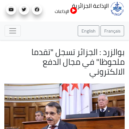
تجاوز
الإذاعة الجزائرية
إلى
الإذاعات
المحتوى
الرئيسي
English
Français
بوالزرد : الجزائر تسجل "تقدما
ملحوظا" في مجال الدفع
الالكتروني