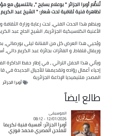
تُنظِّم أوبرا الجزائر " بوعلام بسايح "، بالتنسيق م
تظاهرة فنية ثقافية تحت شعار: " الشيخ عبد الكريم د
وينظم هذا الحدث الفني، تحت رعاية وزارة الثقافة وا
الأغنية الكلاسيكية الجزائرية، الشيخ الحاج عبد الكريم دالي (1978–2026)، والتي تتزامن م
‎ويُحيي هذا العرض كل من الفنانة ليلى بورصالي، ب
وريفال قلفاط، و الفائزات بجائزة عبد الكريم دالي،
‎ويأتي هذا الحفل التراثي ، في إطار حفظ الذاكرة ال
إحياء أعمال روّاده وتقديمها للأجيال الجديدة في قا
المصدر
ملتيميديا الإذاعة الجزائرية
أوبرا الجزائر
طالع ايضاً
Catégorie
الموسيقى
12/07/2026 - 08:12
أوبرا الجزائر: أمسية فنية تكريما
للملحن المصري محمد فوزي