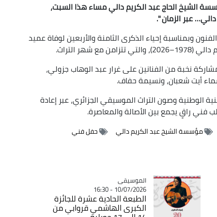
ع مؤسسة الشيخ الحاج عبد الكريم دالي مساء هذا السبت،
الي… عبر الزمان ".
لفنون وبمناسبة إحياء الذكرى الثامنة والأربعين لوفاة عميد
ع شهر التراث.
مشاركة نخبة من الفنانين على غرار عبد الوهاب جزولي،
 أسماء أيت شعبان، ونسيمة حفاف.
فنية الوطنية وصون التراث الموسيقي الجزائري، عبر إعادة
لب فني راقٍ يجمع بين الأصالة والمعاصرة.
مؤسسة الشيخ عبد الكريم دالي
حفل فني
Catégorie
الموسيقى
10/07/2026 - 16:30
الطبعة الحادية عشرة للجائزة
الكبرى الهاشمي قروابي من
14 إلى 17 جويلية