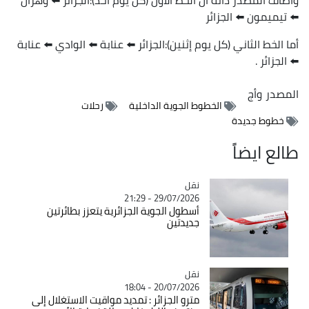
⬅️ تيميمون ⬅️ الجزائر
أما الخط الثاني (كل يوم إثنين):الجزائر ⬅️ عنابة ⬅️ الوادي ⬅️ عنابة
⬅️ الجزائر .
المصدر
وأج
الخطوط الجوية الداخلية
رحلات
خطوط جديدة
طالع ايضاً
نقل
Catégorie
29/07/2026 - 21:29
أسطول الجوية الجزائرية يتعزز بطائرتين
جديدتين
نقل
Catégorie
20/07/2026 - 18:04
مترو الجزائر : تمديد مواقيت الاستغلال إلى