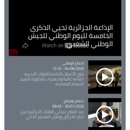
الإذاعة الجزائرية تحيي الذكرى
الخامسة لليوم الوطني للجيش
الوطني الشعبي
Catégorie
الدفاع الوطني
04/08/2026 - 12:10
فوج الأعمال الخاصة للقوات البحرية:
كفاءة عالية وتجهيزات متطورة لتنفيذ
المهام المعقدة
Catégorie
حصص وبرامج
30/07/2026 - 09:49
عبد القادر جيجلي:الغابات الجزائرية بين
خطر الحرائق ورهان التشجير الذكي