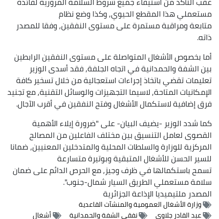
عقب التأكد من استيفاء جميع شروط السلامة المرورية لفائدة
مستعملي هذا المقطع الحيوي, وكذا وضع نظام
متابعة ومراقبة مستمرة على مستوى النفقين, وفقا للمصدر
ذاته.
أما بخصوص الأشغال المتواصلة على مستوى النفقين الرابطين
بين الشفة والحمدانية في اتجاه الجلفة, فقد أسدى الوزير
تعليمات تقضي باتخاذ إجراءات استعجالية من خلال تسخير كافة
الإمكانيات المتاحة, لاسيما التجهيزات والوسائل التقنية, مع تجنيد
فرق إضافية لاستكمال الأشغال وفتح النفقين في أقرب الآجال.
كما شدد الوزير -يضيف البيان- على "ضرورة إيلاء الأهمية
القصوى لعامل التنسيق بين مختلف الفاعلين من المصالح
المركزية للوزارة والسلطات المحلية والمتدخلين المعنيين, ضمانا
للسير الحسن للأشغال المتبقية وبوتيرة متسارعة
تسمح باستكمالها في ظرف وجيز, مع الحرص الدائم على ضمان
سلامة مستعملي الطريق السيار شمال-جنوب".
المصدر
ملتيميديا الإذاعة الجزائرية
وزارة الأشغال العمومية والمنشآت القاعدية
عبد القادر جلاوي
نفقي الشفة والحمدانية
أشغال