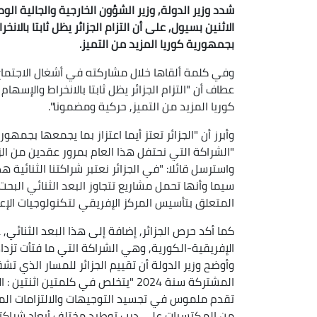
شدد وزير الدولة, وزير الشؤون الخارجية والجالية الو
الاثنين بسيول, على أن التزام الجزائر يظل ثابتا بالا
بجمهورية كوريا المزيد من التميز.
وفي كلمة ألقاها خلال مشاركته في أشغال الاجتماع 
عطاف أن "التزام الجزائر يظل ثابتا بالانخراط والإس
كوريا المزيد من التميز, حركية ومضمونا".
وأبرز أن "الجزائر تعتز أيما اعتزاز بما يجمعها بجم
"الشراكة التي نحتفل هذا العام بمرور عقدين من الز
واسترسل قائلا: "في الجزائر نعتبر شراكتنا الثنائية ه
سيما وأنها تحمل مشاريع تتجاوز البعد الثنائي البحت
المتعلق بتأسيس المركز الإفريقي لتكنولوجيات الإعل
كما أكد حرص الجزائر, إضافة إلى هذا البعد الثنائي
الإفريقية-الكورية, وهي الشراكة التي ما فتأت تزداد
وأوضح وزير الدولة أن تقييم الجزائر للمسار الذي تشق
المشتركة سنة 2024 "يتخلص في كلمتين ا
تقدم ملموس في تجسيد التوجيهات والالتزامات المن
من المكتسبات على درب توطيد مختلف أبعاد شراكتنا 