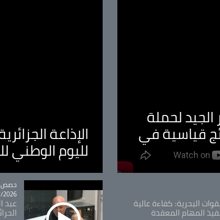
الجيد لحملة
ئج قياسية في
الإذاعة الجزائر
لليوم الوطني ل
tégorie
حصص و
26 - 09:49
قوات البحرية: كفاءة عالية
عبد ال
فيذ المهام المعقدة
الحرا