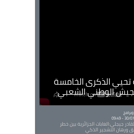
ية تحيي الذكرى الخامسة
لجيش الوطني الشعبي
Ca
برامج
30/07/20
قادر جيجلي:الغابات الجزائرية بين خطر
ئق ورهان التشجير الذكي