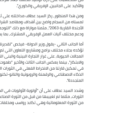
والأكيد على الجانبين, الإفريقي والكوري".
ومن هذا المنظور, ركز السيد عطاف مداخلته على ثلاث
لمسناه من انسجام واضح بين أهداف ومقاصد الشراكة 
الأجندة القارية 2063", مثمنا موازاة مع ذلك "التوجه اللافت من قبل جمهورية كوريا نحو مساندة
ودعم مختلف آليات العمل الإفريقي المشترك, بما يص
أما الجانب الثاني -يقول وزير الدولة- فيخص "تقدير
تؤكده بجلاء مختلف برامج ومشاريع التعاون التي تم إ
المجالات الحيوية, على غرار التجارة البينية والبنى ا
والابتكار", بينما يعكس الجانب الثالث والأخير "طموحن
في تمكين قارتنا من الانخراط الفعلي في الثورات ا
الذكاء الاصطناعي والرقمنة والروبوتية والنانو-تكنو
المتجددة".
وشدد السيد عطاف على أن "أولوية الأولويات في ال
الثورات, مثلما تم تغييبها من قبل من الثورة الصناع
من الثورة المعلوماتية وهي تكابد رواسب ومخلفات 