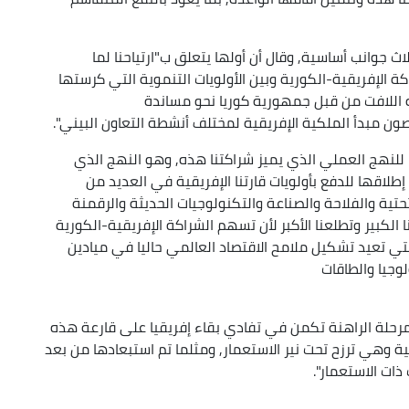
 جوانب أساسية, وقال أن أولها يتعلق ب"ارتياحنا لما
الإفريقية-الكورية وبين الأولويات التنموية التي كرستها
ون مبدأ الملكية الإفريقية لمختلف أنشطة التعاون البيني".
نا للنهج العملي الذي يميز شراكتنا هذه, وهو النهج الذي
طلاقها للدفع بأولويات قارتنا الإفريقية في العديد من
لتحتية والفلاحة والصناعة والتكنولوجيات الحديثة والرقمنة
ا الكبير وتطلعنا الأكبر لأن تسهم الشراكة الإفريقية-الكورية
لتي تعيد تشكيل ملامح الاقتصاد العالمي حاليا في ميادين
لوجيا والطاقات
مرحلة الراهنة تكمن في تفادي بقاء إفريقيا على قارعة هذه
ية وهي ترزح تحت نير الاستعمار, ومثلما تم استبعادها من بعد
ذات الاستعمار".