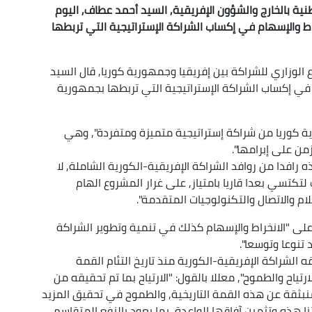
طنية بالخارج والشؤون الإفريقية, السيد أحمد عطاف, اليوم
نخراط والإسهام في إكساب الشراكة الإستراتيجية التي تربطها
الوزاري للشراكة بين إفريقيا وجمهورية كوريا, قال السيد
هام في إكساب الشراكة الإستراتيجية التي تربطها بجمهورية
هورية كوريا من شراكة إستراتيجية متميزة ومتفردة", وهي
من على إبرامها".
ذه رافدا من روافد الشراكة الإفريقية-الكورية الشاملة, لا
 لتكتسي بعدا قاريا بامتياز, على غرار المشروع الهام
ام والاتصال والتكنولوجيات المتقدمة".
, على "الانخراط والإسهام كذلك في تنمية وتطوير الشراكة
 تنوعا وتوسعا".
ه الشراكة الإفريقية-الكورية منذ تاريخ التئام القمة
ثنتين : الارتياح والطموح", معللا بالقول: "الارتياح بما تم تحقيقه من
بثقة عن هذه القمة التاريخية, والطموح في تحقيق المزيد
هذه وتثمين آفاقها الواعدة, بما يعود بالنفع المتقاسم