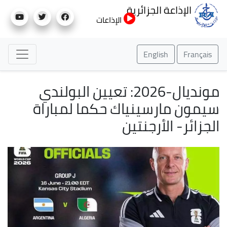
تجاوز
الإذاعة الجزائرية
إلى
الإذاعات
المحتوى
الرئيسي
English
Français
مونديال-2026: تعيين البولندي
سيمون مارسينياك حكما لمباراة
الجزائر- الأرجنتين