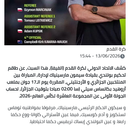
كرة القدم
13/06/2026 - 15:44
كشف الاتحاد الدولي لكرة القدم (الفيفا), هذا السبت, عن طاقم
تحكيم بولندي بقيادة سيمون مارسينياك لإدارة, المباراة بين
المنتخبين الجزائري و الأرجنتيني, المقررة يوم الـ17 جوان بملعب
آروهيد بكانساس سيتي (سا 02:00 صباحا بتوقيت الجزائر), لحساب
الجولة الأولى عن المجموعة العاشرة لكأس العالم-2026.
و سيكون الحكم الرئيسي مارسينياك, مرفوقا بمواطنيه توماس
لستكويز و آدم كوبسيك, فيما عين الأسترالي كاوانا-ووغ حكما
رابعا. و عين البولندي إيساك تريفيس حكما احتياطيا.