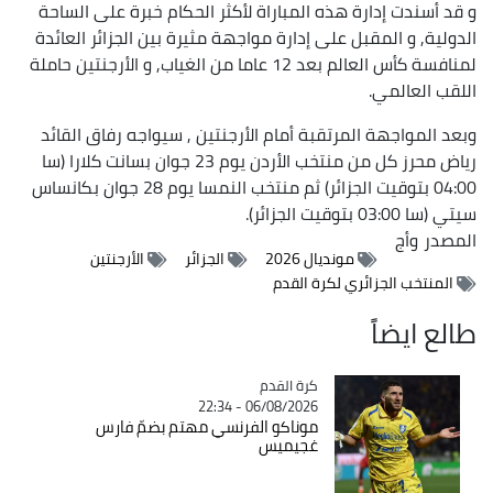
و قد أسندت إدارة هذه المباراة لأكثر الحكام خبرة على الساحة
الدولية, و المقبل على إدارة مواجهة مثيرة بين الجزائر العائدة
لمنافسة كأس العالم بعد 12 عاما من الغياب, و الأرجنتين حاملة
اللقب العالمي.
وبعد المواجهة المرتقبة أمام الأرجنتين , سيواجه رفاق القائد
رياض محرز كل من منتخب الأردن يوم 23 جوان بسانت كلارا (سا
04:00 بتوقيت الجزائر) ثم منتخب النمسا يوم 28 جوان بكانساس
سيتي (سا 03:00 بتوقيت الجزائر).
المصدر
وأج
مونديال 2026
الجزائر
الأرجنتين
المنتخب الجزائري لكرة القدم
طالع ايضاً
Catégorie
كرة القدم
06/08/2026 - 22:34
موناكو الفرنسي مهتم بضمّ فارس
غجيميس