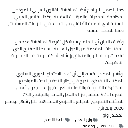
كما يتضمن البرنامج أيضا "مناقشة القانون العربي النموذجي
لمكافحة المخدرات والمؤثرات العقلية, وكذا القانون العربي
الاسترشادي لحماية الأطفال من التجنيد في النزاعات المسلحة",
وفقا للمصدر نفسه.
وأضاف البيان أن الاجتماع سيشكل "فرصة لمناقشة عدد من
المقترحات المقدمة من الدول العربية, لاسيما المقترح الذي
تقدمت به الجزائر والمتعلق بإنشاء شبكة عربية ضد المخدرات
التركيبية".
وأشار المصدر نفسه إلى أن "هذا الاجتماع الدوري السنوي
للمكتب التنفيذي يندرج في إطار التحضير لبحث المواضيع
المشتركة القانونية والقضائية العربية, وإعداد جدول أعمال
الدورة الـ 42 لمجلس وزراء العدل العرب، والاجتماع الـ77
للمكتب التنفيذي للمجلس، المزمع انعقادهما خلال شهر نوفمبر
2026 بالجزائر".
المصدر
وأج
وزير العدل
حافظ الأختام
السيد لطفي بوجمعة