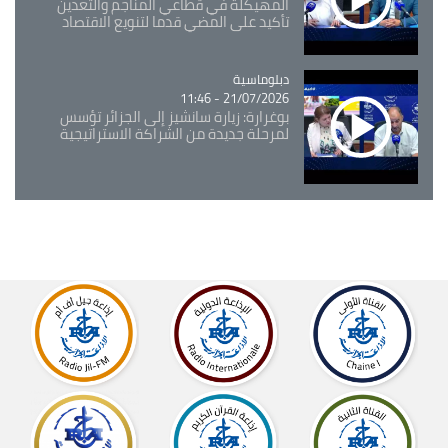
المهيكلة في قطاعي المناجم والتعدين
تأكيد على المضي قدما لتنويع الاقتصاد
Catégorie
دبلوماسية
21/07/2026 - 11:46
بوغرارة: زيارة سانشيز إلى الجزائر تؤسس
لمرحلة جديدة من الشراكة الاستراتيجية