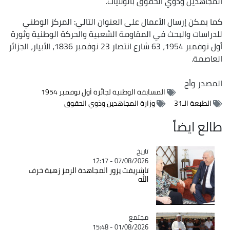
المجاهدين وذوي الحقوق بالولايات.
كما يمكن إرسال الأعمال على العنوان التالي: المركز الوطني
للدراسات والبحث في المقاومة الشعبية والحركة الوطنية وثورة
أول نوفمبر 1954، 63 شارع انتصار 23 نوفمبر 1836، الأبيار، الجزائر
العاصمة.
المصدر
وأج
المسابقة الوطنية لجائزة أول نوفمبر 1954
الطبعة الـ31
وزارة المجاهدين وذوي الحقوق
طالع ايضاً
تاريخ
Catégorie
07/08/2026 - 12:17
تاشريفت يزور المجاهدة الرمز زهية خرف
الله
مجتمع
Catégorie
01/08/2026 - 15:48