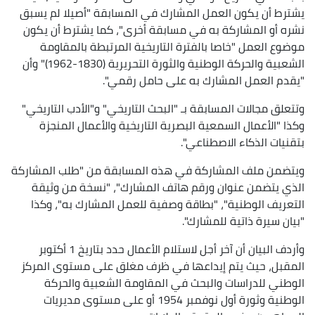
يشترط أن يكون العمل المشارك في المسابقة "أصيلا لم يسبق
نشره أو المشاركة به في مسابقة أخرى"، كما يشترط أن يكون
موضوع العمل "خاصا بالفترة التاريخية المرتبطة بالمقاومة
الشعبية والحركة الوطنية والثورة التحريرية (1830-1962)" وأن
"يقدم العمل المشارك به على حامل رقمي".
وتتعلق مجالات المسابقة بـ "البحث التاريخي" و"الأدب التاريخي"
وكذا "الأعمال السمعية البصرية التاريخية والأعمال المنجزة
بتقنيات الذكاء الاصطناعي".
ويتضمن ملف المشاركة في هذه المسابقة من "طلب المشاركة
الذي يتضمن عنوان ورقم هاتف المشارك"، "نسخة من وثيقة
التعريف الوطنية"، "بطاقة وصفية للعمل المشارك به"، وكذا
"بيان سيرة ذاتية للمشارك".
وأردف البيان أن آخر أجل لاستلام الأعمال حدد بتاريخ 1 أكتوبر
المقبل، حيث يتم إيداعها في ظرف مغلق على مستوى المركز
الوطني للدراسات والبحث في المقاومة الشعبية والحركة
الوطنية وثورة أول نوفمبر 1954 أو على مستوى مديريات