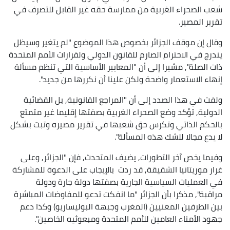
شعب الصحراء الغربية من ممارسة حقه غير القابل للتصرف في
تقرير المصير.
وقال إن موقف الجزائر بخصوص هذا الموضوع "لم يتغير وسيظل
يندرج في الاحترام الصارم للقانون الدولي ولقرارات الأمم المتحدة
ذات الصلة", مشيرا إلى أن "المعايير الأساسية التي تنظم مسألة
إنهاء الاستعمار واضحة ولكن علينا أن نكررها من جديد".
ولفت في هذا الصدد إلى أن "المراجع القانونية, بل القضائية
الدولية, تؤكد وضع الصحراء الغربية بصفتها إقليما غير متمتع
بالحكم الذاتي وتكرس حق شعبها في تقرير مصيره وتبت بشكل
لا يدع مجالا للشك هذه المسألة".
وفيما يخص آخر التطورات, يضيف المتحدث, فإن "الجزائر, وعلى
غرار موريتانيا الشقيقة, قد ردت بالإيجاب على الدعوة للمشاركة
في العمليات السياسية الجارية بصفتها دولة جارة ودولة
مراقبة", مذكرا بأن الجزائر "ما انفكت تدعو للمفاوضات المباشرة
بين الطرفين المعنيين (المغرب وجبهة البوليساريو) وكذا دعم
جهود الأمناء العامين للأمم المتحدة ومبعوثيه الخاصين".