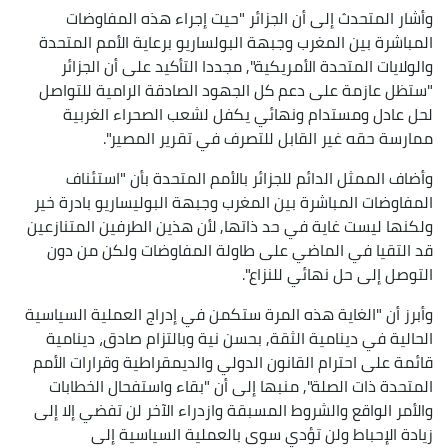
وأشار المتحدث إلى أن الجزائر "حيت إجراء هذه المفاوضات
المباشرة بين المغرب وجبهة البولساريو برعاية الأمم المتحدة
والولايات المتحدة الأمريكية", مجددا التأكيد على أن الجزائر
"ستظل عازمة على دعم كل الجهود الصادقة الرامية للتواصل
لحل عادل ومستدام ونهائي يكفل لشعب الصحراء الغربية
ممارسة حقه غير القابل للتصرف في تقرير المصير".
وأضاف الممثل الدائم للجزائر بالأمم المتحدة بأن "استئناف
المفاوضات المباشرة بين المغرب وجبهة البوليساريو بادرة خير
ولكنها ليست غاية في حد ذاتها, لأن هذين الطرفين المتنازعين
قد التقيا في الماضي على طاولة المفاوضات ولكن من دون
التوصل إلى حل نهائي للنزاع".
وأبرز أن "الغاية هذه المرة ستكمن في إدراج العملية السياسية
الحالية في دينامية الثقة, بحسن نية وبالتزام صادق، دينامية
قائمة على احترام القانون الدولي والديمقراطية وقرارات الأمم
المتحدة ذات الصلة", منبها إلى أن "بقاء واستفحال الخطابات
والأمر الواقع والشروط المسبقة وازدراء الآخر لن تفضي إلا إلى
زيادة الإحباط ولن تؤدي سوى بالعملية السياسية إلى