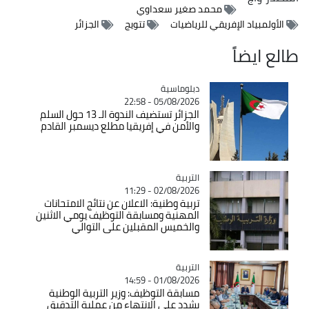
محمد صغير سعداوي
الأولمبياد الإفريقي للرياضيات
تتويج
الجزائر
طالع ايضاً
Catégorie
دبلوماسية
05/08/2026 - 22:58
الجزائر تستضيف الندوة الـ 13 حول السلم
والأمن في إفريقيا مطلع ديسمبر القادم
التربية
Catégorie
02/08/2026 - 11:29
تربية وطنية: الاعلان عن نتائج الامتحانات
المهنية ومسابقة التوظيف يومي الاثنين
والخميس المقبلين على التوالي
التربية
Catégorie
01/08/2026 - 14:59
مسابقة التوظيف: وزير التربية الوطنية
يشدد على الانتهاء من عملية التدقيق