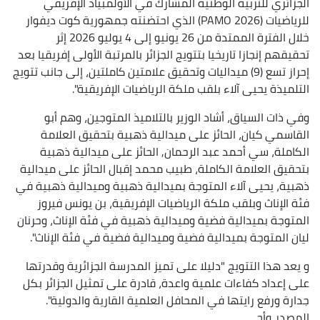
الجزائري للتربية الوطنية المشارك في الأولمبياد الإفريقي
للرياضيات (2026 PAMO) الذي احتضنته جمهورية كوت ديفوار
خلال الفترة الممتدة من 26 يونيو إلى 4 يوليو 2026 إثر
تحقيقهم إنجازا تاريخيا بتتويج الجزائر بالمرتبة الأولى إفريقيا بعد
إحراز تسع (9) ميداليات وتحقيق علامتين كاملتين، إلى جانب تتويج
التلميذة يحيى آلاء بلقب ملكة الرياضيات الإفريقية".
وفي ذات السياق، أشاد الوزير بالتلاميذ المتوجين، وهم أبو
القاسمي كيان، الحائز على ميدالية ذهبية بتحقيق العلامة
الكاملة، سي أحمد عبد الرحمان, الحائز على ميدالية ذهبية
بتحقيق العلامة الكاملة، طبيب محمد إقبال الحائز على ميدالية
ذهبية، يحيى آلاء المتوجة بميدالية ذهبية وميدالية ذهبية في
فئة الإناث وبلقب ملكة الرياضيات الإفريقية، بن يونس فيروز
المتوجة بميدالية فضية وميدالية ذهبية في فئة الإناث، وحرنان
ليان المتوجة بميدالية فضية وميدالية فضية في فئة الإناث".
و يعد هذا التتويج "دليلا على تميز المدرسة الجزائرية وقدرتها
على إعداد كفاءات علمية واعدة، قادرة على تمثيل الجزائر بكل
جدارة ورفع رايتها في المحافل العلمية القارية والدولية".
المصدر
وأج