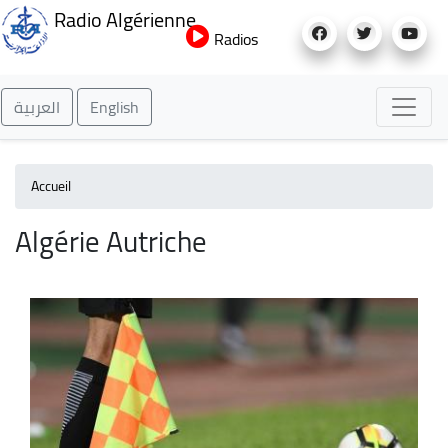
Aller
Radio Algérienne
au
Radios
contenu
principal
العربية
English
Accueil
Algérie Autriche