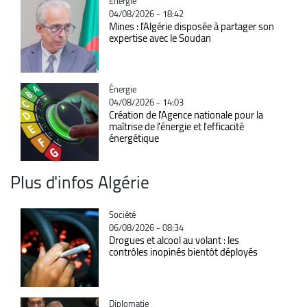
Catégorie
Énergie
04/08/2026 - 18:42
Mines : l'Algérie disposée à partager son
expertise avec le Soudan
Catégorie
Énergie
04/08/2026 - 14:03
Création de l'Agence nationale pour la
maîtrise de l'énergie et l'efficacité
énergétique
Plus d'infos Algérie
Catégorie
Société
06/08/2026 - 08:34
Drogues et alcool au volant : les
contrôles inopinés bientôt déployés
Catégorie
Diplomatie