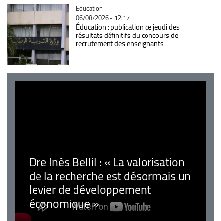
Catégorie
Education
06/08/2026 - 12:17
Éducation : publication ce jeudi des
résultats définitifs du concours de
recrutement des enseignants
Dre Inès Bellil : « La valorisation
de la recherche est désormais un
levier de développement
économique »