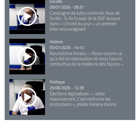
Catégorie
Société
09/07/2026 - 09:37
Campagne de lutte contre les feux de
forêts : Si Ali Essaid de la DGF évoque
dans « L'Invité du jour » un premier
bilan encourageant
Catégorie
Histoire
05/07/2026 - 14:12
Noureddine Amara : « Nous savons ce
qu’a été la colonisation et nous l’avons
combattue de la meilleure des façons »
Catégorie
Politique
29/06/2026 - 12:39
Elections législatives : « voter
massivement, c'est renforcer les
institutions », plaide Hacène Kacimi