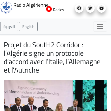
Aller
Radio Algérienne
au
Radios
contenu
principal
العربية
English
Projet du SoutH2 Corridor :
l’Algérie signe un protocole
d’accord avec l’Italie, l’Allemagne
et l’Autriche