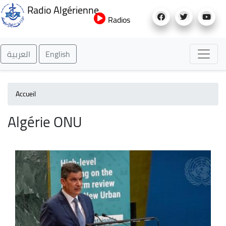
Aller
Radio Algérienne
au
Radios
contenu
principal
العربية
English
Accueil
Algérie ONU