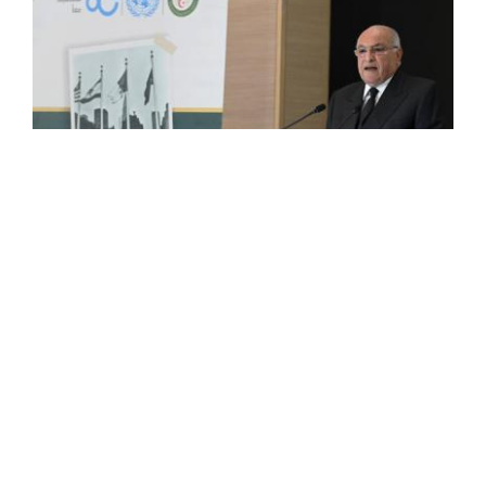
Attaf met en avant la relation enracinée
entre l'Algérie et l'ONU
Le ministre d'Etat, ministre des Affaires étrangères, de la
Communauté nationale à l'étranger et des Affaires
africaines, Ahmed Attaf, a mis en avant, mercredi, la
relation enracinée, privilégiée et exceptionnelle ...