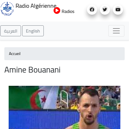
Aller
Radio Algérienne
au
Radios
contenu
principal
العربية
English
Accueil
Amine Bouanani