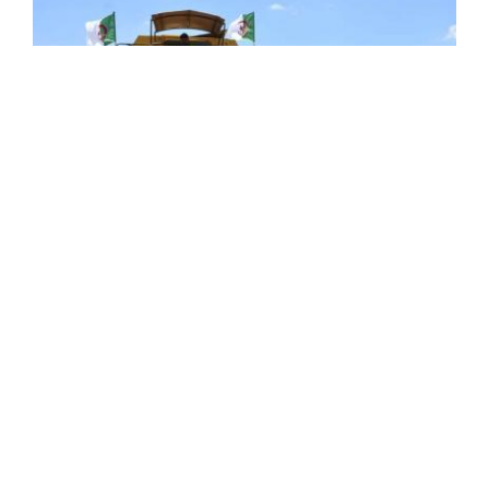
Céréales : vers l'autosuffisance en blé dur
d'ici à 2027
Le ministre de l'Agriculture et du Développement rural,
Youcef Cherfa, a affirmé jeudi depuis Tindouf que l'Algérie
atteindra l'autosuffisance en blé dur d'ici à 2027, et ce
dans le cadre ...