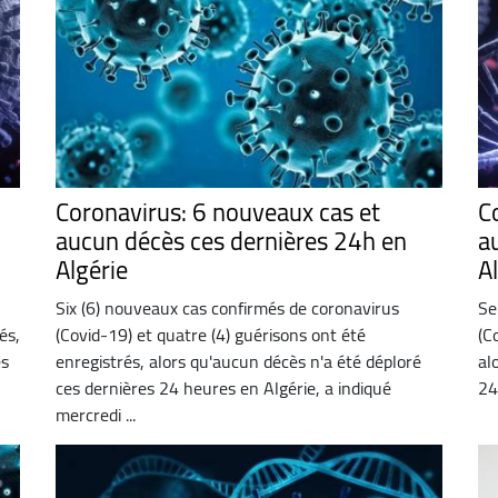
Coronavirus: 6 nouveaux cas et
C
aucun décès ces dernières 24h en
a
Algérie
A
Six (6) nouveaux cas confirmés de coronavirus
Se
és,
(Covid-19) et quatre (4) guérisons ont été
(C
es
enregistrés, alors qu'aucun décès n'a été déploré
al
ces dernières 24 heures en Algérie, a indiqué
24
mercredi ...