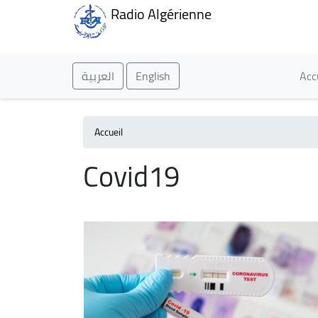
Radio Algérienne
Ma
العربية
English
Acc
Accueil
Covid19