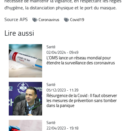
nécessité de maintenir la vigilance, en respectant les règles
d'hygiène, la distanciation physique et le port du masque.
Source
APS
Coronavirus
Covid19
Lire aussi
Catégorie
Santé
02/04/2024 - 09:49
L’OMS lance un réseau mondial pour
étendre la surveillance des coronavirus
Catégorie
Santé
05/12/2023 - 11:39
Résurgence de la Covid : Il faut observer
les mesures de prévention sans tomber
dans la panique
Catégorie
Santé
22/04/2023 - 19:18