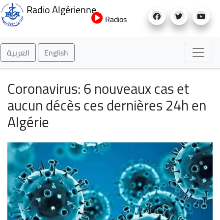
Aller
Radio Algérienne
au
Radios
contenu
principal
العربية
English
Coronavirus: 6 nouveaux cas et
aucun décès ces dernières 24h en
Algérie