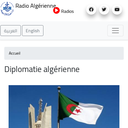
Aller
Radio Algérienne
au
Radios
contenu
principal
العربية
English
Accueil
Diplomatie algérienne