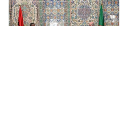
Le Président de la République annonce
l'ouverture d'une ambassade d'Algérie en
Guinée-Bissau
Le président de la République, M. Abdelmadjid Tebboune,
a annoncé mardi l'ouverture d'une ambassade d'Algérie
en Guinée-Bissau, en vue d'«un retour à la normale» des