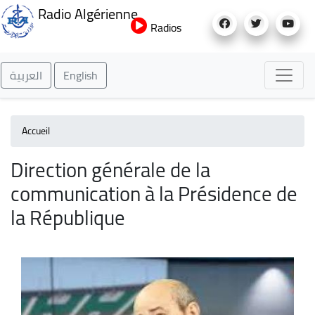
Aller
Radio Algérienne
au
Radios
contenu
principal
العربية
English
Accueil
Direction générale de la
communication à la Présidence de
la République