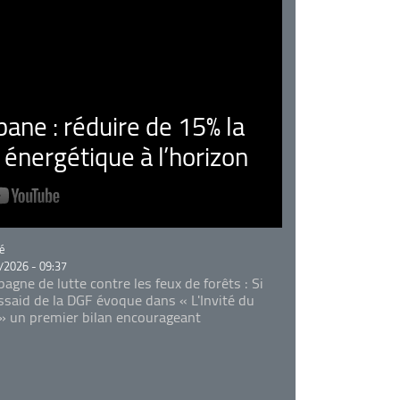
ne : réduire de 15% la
nergétique à l’horizon
rie
é
/2026 - 09:37
agne de lutte contre les feux de forêts : Si
Essaid de la DGF évoque dans « L'Invité du
 » un premier bilan encourageant