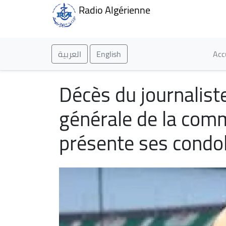
Radio Algérienne
Ma
العربية
English
Acc
Décès du journalis
générale de la comm
présente ses condo