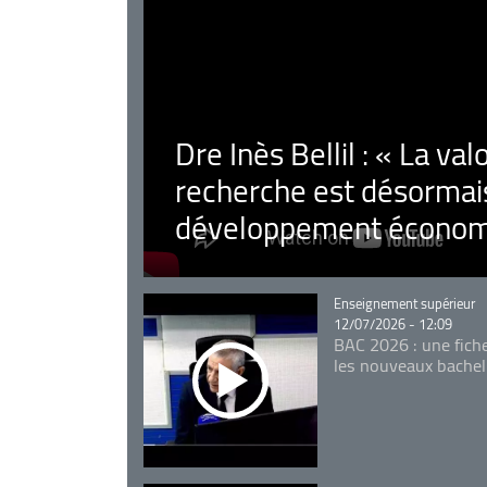
Dre Inès Bellil : « La val
recherche est désormais
développement économ
Catégorie
Enseignement supérieur
12/07/2026 - 12:09
BAC 2026 : une fich
les nouveaux bachel