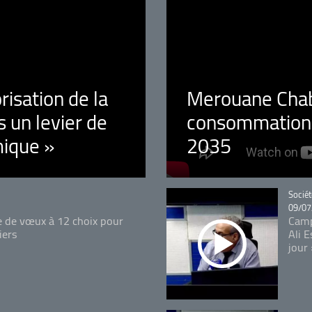
orisation de la
Merouane Chaba
 un levier de
consommation é
ique »
2035
Catégo
Sociét
09/07
e de vœux à 12 choix pour
Camp
iers
Ali 
jour