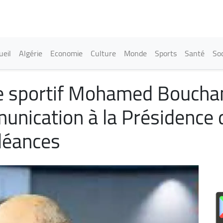
Aller
au
contenu
principal
in navigation
ueil
Algérie
Economie
Culture
Monde
Sports
Santé
Soc
te sportif Mohamed Boucham
unication à la Présidence 
léances