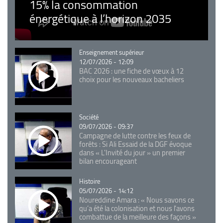
15% la consommation
énergétique à l’horizon 2035
Catégorie
Enseignement supérieur
12/07/2026 - 12:09
BAC 2026 : une fiche de vœux à 12
choix pour les nouveaux bacheliers
Catégorie
Société
09/07/2026 - 09:37
Campagne de lutte contre les feux de
forêts : Si Ali Essaid de la DGF évoque
dans « L'Invité du jour » un premier
bilan encourageant
Catégorie
Histoire
05/07/2026 - 14:12
Noureddine Amara : « Nous savons ce
qu’a été la colonisation et nous l’avons
combattue de la meilleure des façons »