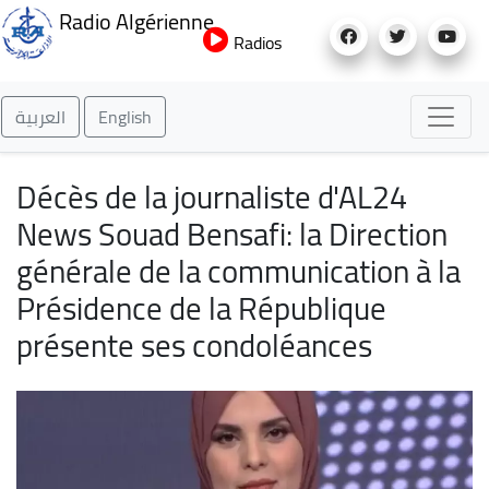
Aller
Radio Algérienne
au
Radios
contenu
principal
العربية
English
Décès de la journaliste d'AL24
News Souad Bensafi: la Direction
générale de la communication à la
Présidence de la République
présente ses condoléances