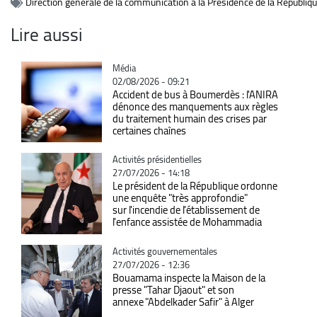
Direction générale de la communication à la Présidence de la Républiq
Lire aussi
Catégorie
Média
02/08/2026 - 09:21
Accident de bus à Boumerdès : l'ANIRA
dénonce des manquements aux règles
du traitement humain des crises par
certaines chaînes
Catégorie
Activités présidentielles
27/07/2026 - 14:18
Le président de la République ordonne
une enquête "très approfondie"
sur l'incendie de l'établissement de
l'enfance assistée de Mohammadia
Catégorie
Activités gouvernementales
27/07/2026 - 12:36
Bouamama inspecte la Maison de la
presse "Tahar Djaout" et son
annexe "Abdelkader Safir" à Alger