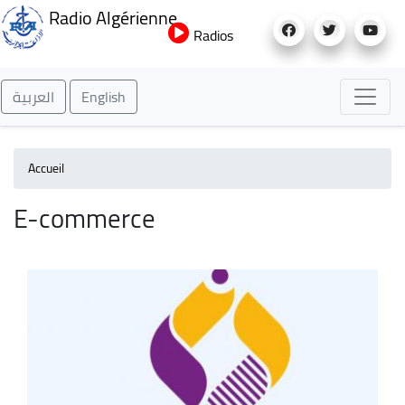
Aller
Radio Algérienne
au
Radios
contenu
principal
العربية
English
Accueil
E-commerce