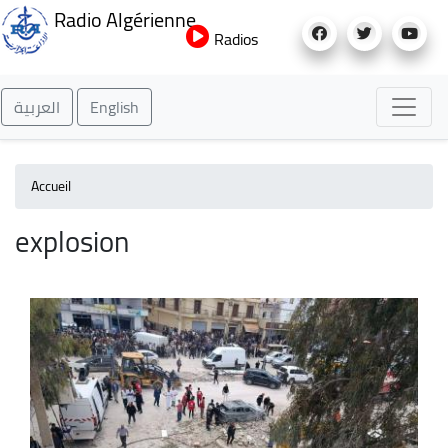
Aller
Radio Algérienne
au
Radios
contenu
principal
العربية
English
Accueil
explosion