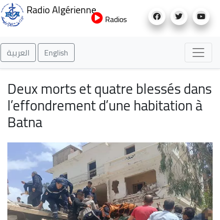
Aller
Radio Algérienne
au
Radios
contenu
principal
العربية
English
Deux morts et quatre blessés dans
l’effondrement d’une habitation à
Batna