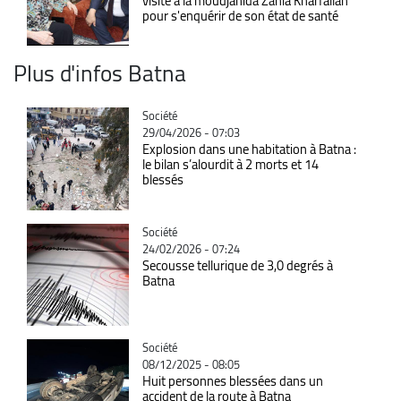
visite à la moudjahida Zahia Kharfallah
pour s'enquérir de son état de santé
Plus d'infos Batna
Catégorie
Société
29/04/2026 - 07:03
Explosion dans une habitation à Batna :
le bilan s’alourdit à 2 morts et 14
blessés
Catégorie
Société
24/02/2026 - 07:24
Secousse tellurique de 3,0 degrés à
Batna
Catégorie
Société
08/12/2025 - 08:05
Huit personnes blessées dans un
accident de la route à Batna