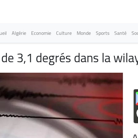
Aller
au
contenu
principal
in navigation
ueil
Algérie
Economie
Culture
Monde
Sports
Santé
Soc
 de 3,1 degrés dans la wila
A