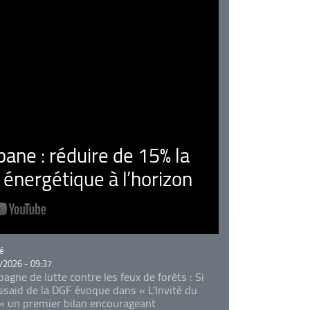
ne : réduire de 15% la
nergétique à l’horizon
rie
é
/2026 - 09:37
agne de lutte contre les feux de forêts : Si
Essaid de la DGF évoque dans « L'Invité du
 » un premier bilan encourageant