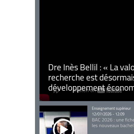
Dre Inès Bellil : « La val
recherche est désormais
développement économ
Catégorie
Enseignement supérieur
12/07/2026 - 12:09
BAC 2026 : une fich
les nouveaux bachel