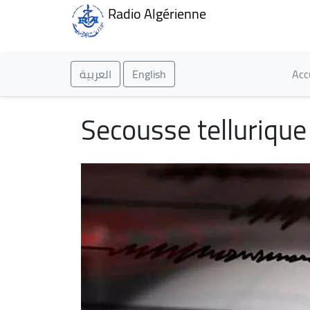
Radio Algérienne
Ma
العربية
English
Acc
Secousse tellurique