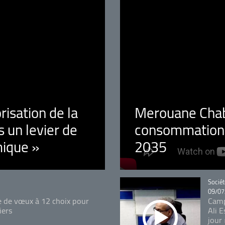
orisation de la
Merouane Chaba
 un levier de
consommation é
ique »
2035
Catégo
Sociét
09/07
e de vœux à 12 choix pour
Camp
iers
Ali 
jour