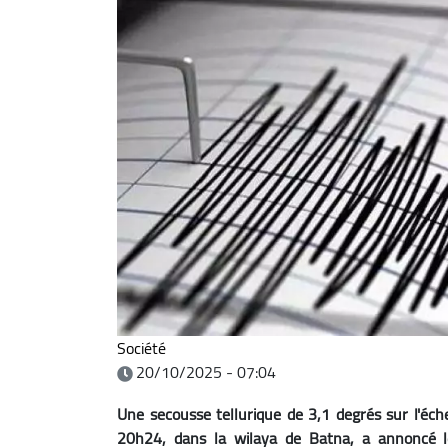
Société
20/10/2025 - 07:04
Une secousse tellurique de 3,1 degrés sur l'éche
20h24, dans la wilaya de Batna, a annoncé l