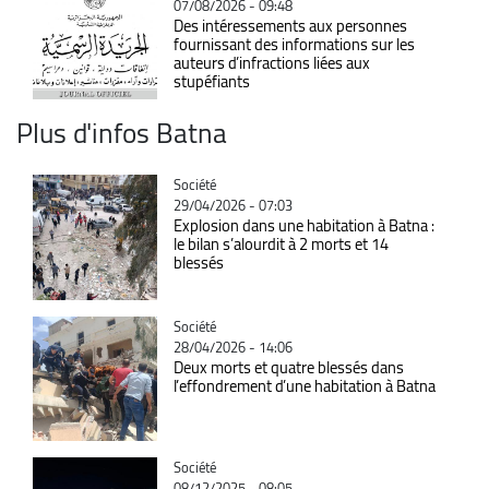
07/08/2026 - 09:48
Des intéressements aux personnes
fournissant des informations sur les
auteurs d’infractions liées aux
stupéfiants
Plus d'infos Batna
Catégorie
Société
29/04/2026 - 07:03
Explosion dans une habitation à Batna :
le bilan s’alourdit à 2 morts et 14
blessés
Catégorie
Société
28/04/2026 - 14:06
Deux morts et quatre blessés dans
l’effondrement d’une habitation à Batna
Catégorie
Société
08/12/2025 - 08:05