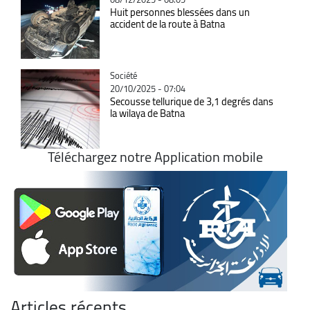
Huit personnes blessées dans un
accident de la route à Batna
Catégorie
Société
20/10/2025 - 07:04
Secousse tellurique de 3,1 degrés dans
la wilaya de Batna
Téléchargez notre Application mobile
Articles récents