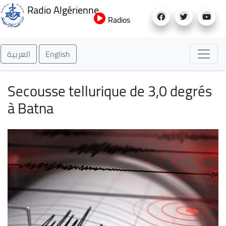
Aller
Radio Algérienne
au
Radios
contenu
principal
العربية
English
Secousse tellurique de 3,0 degrés
à Batna