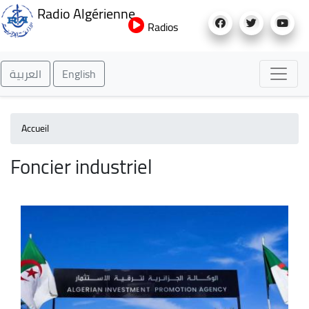
Aller
Radio Algérienne
au
Radios
contenu
principal
العربية
English
Accueil
Foncier industriel