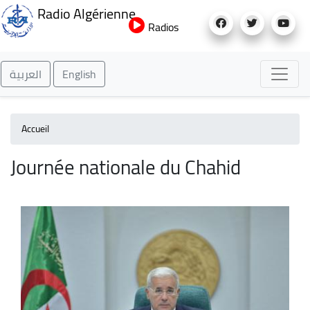
Aller
Radio Algérienne
au
Radios
contenu
principal
العربية
English
Accueil
Journée nationale du Chahid