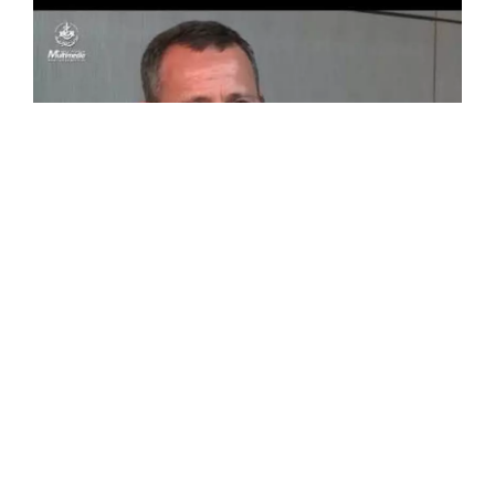
Nabd El-Djazair : Cosider, un géant
chasseur des défis
L’Algérie indépendante a œuvré pour la construction
d’immenses institutions et complexes, qui n’ont pas duré,
notamment après l’adoption de l’économie de marché.
Cependant, le Groupe Cosider, qui n’était qu’une simple ...