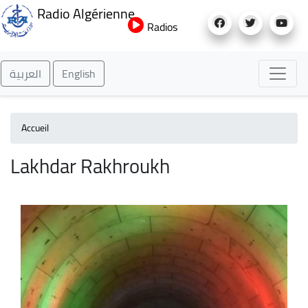
Aller
Radio Algérienne
au
Radios
contenu
principal
العربية
English
Accueil
Lakhdar Rakhroukh