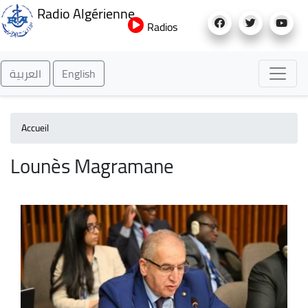
Aller
Radio Algérienne
au
Radios
contenu
principal
العربية
English
Accueil
Lounès Magramane