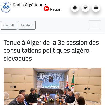
Aller
Radio Algérienne
au
Radios
contenu
principal
العربية
English
Tenue à Alger de la 3e session des
consultations politiques algéro-
slovaques