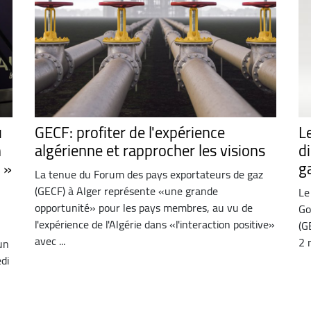
u
GECF: profiter de l'expérience
L
n
algérienne et rapprocher les visions
d
 »
g
La tenue du Forum des pays exportateurs de gaz
(GECF) à Alger représente «une grande
Le
opportunité» pour les pays membres, au vu de
Go
l'expérience de l'Algérie dans «l'interaction positive»
(G
avec ...
2 
un
di