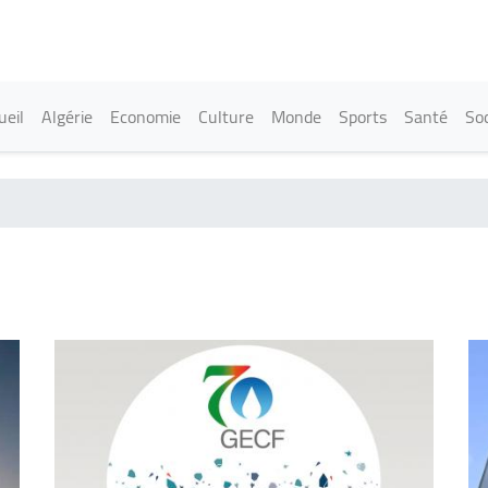
Aller
au
contenu
principal
in navigation
ueil
Algérie
Economie
Culture
Monde
Sports
Santé
Soc