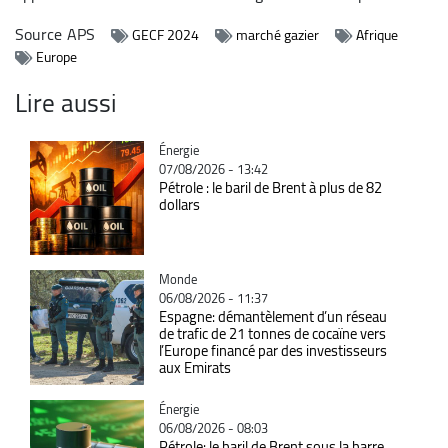
Source
APS
GECF 2024
marché gazier
Afrique
Europe
Lire aussi
Catégorie
Énergie
07/08/2026 - 13:42
Pétrole : le baril de Brent à plus de 82
dollars
Catégorie
Monde
06/08/2026 - 11:37
Espagne: démantèlement d’un réseau
de trafic de 21 tonnes de cocaïne vers
l’Europe financé par des investisseurs
aux Emirats
Catégorie
Énergie
06/08/2026 - 08:03
Pétrole: le baril de Brent sous la barre