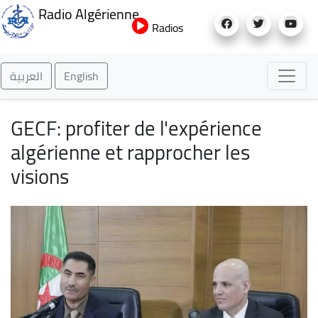
Aller
Radio Algérienne
au
Radios
contenu
principal
العربية
English
GECF: profiter de l'expérience
algérienne et rapprocher les
visions