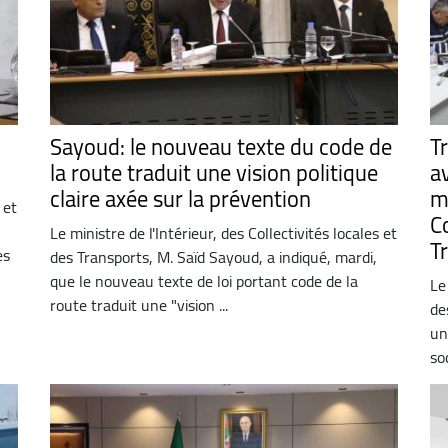
Sayoud: le nouveau texte du code de
T
la route traduit une vision politique
a
claire axée sur la prévention
mi
 et
Co
Le ministre de l'Intérieur, des Collectivités locales et
T
es
des Transports, M. Saïd Sayoud, a indiqué, mardi,
que le nouveau texte de loi portant code de la
Le
route traduit une "vision ...
de
un
so