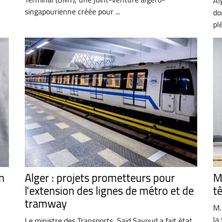
Al
singapourienne créée pour ...
do
plé
n
Alger : projets prometteurs pour
M
l'extension des lignes de métro et de
t
tramway
M.
la
Le ministre des Transports, Saïd Sayoud a fait état,