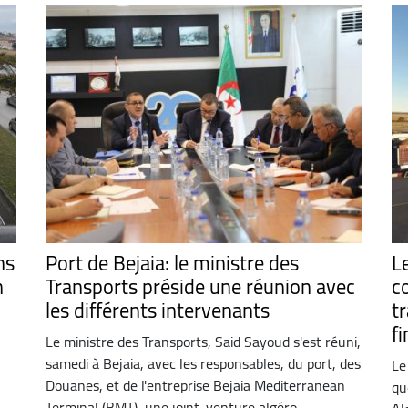
ns
Port de Bejaia: le ministre des
L
n
Transports préside une réunion avec
c
les différents intervenants
t
fi
Le ministre des Transports, Said Sayoud s'est réuni,
samedi à Bejaia, avec les responsables, du port, des
Le
Douanes, et de l'entreprise Bejaia Mediterranean
qu
Terminal (BMT), une joint-venture algéro-