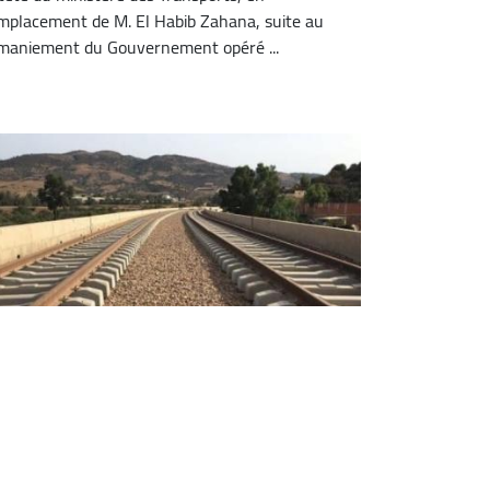
mplacement de M. El Habib Zahana, suite au
maniement du Gouvernement opéré ...
e ministre des Transports annonce
e lancement d’un programme global