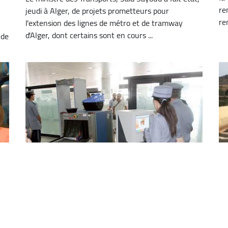
re
jeudi à Alger, de projets prometteurs pour
re
l'extension des lignes de métro et de tramway
d'Alger, dont certains sont en cours ...
 de
Un investissement de 10 milliards
L
n
DA pour renforcer la sécurité et la
l