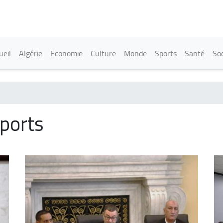
Aller
au
contenu
principal
in navigation
ueil
Algérie
Economie
Culture
Monde
Sports
Santé
Soc
sports