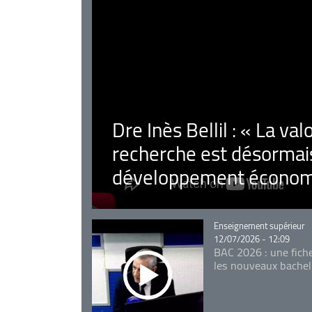
Dre Inès Bellil : « La val
recherche est désormais
développement économ
Catégorie
Enseignement supérieur
12/07/2026 - 12:09
BAC 2026 : une fich
les nouveaux bachel