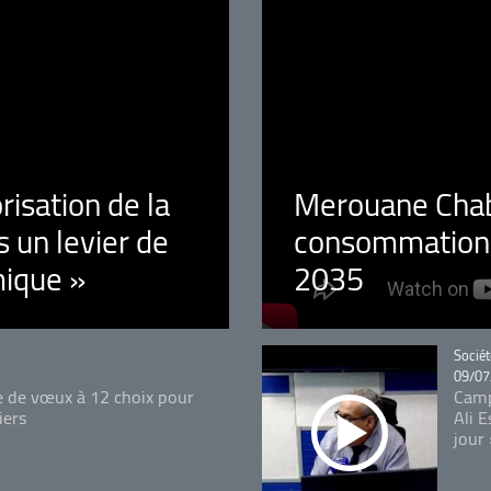
orisation de la
Merouane Chaba
 un levier de
consommation é
ique »
2035
Catégo
Sociét
09/07
e de vœux à 12 choix pour
Camp
iers
Ali 
jour