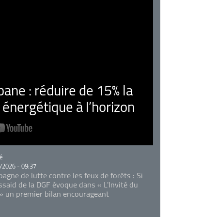
ne : réduire de 15% la
nergétique à l’horizon
rie
é
/2026 - 09:37
agne de lutte contre les feux de forêts : Si
Essaid de la DGF évoque dans « L'Invité du
 » un premier bilan encourageant