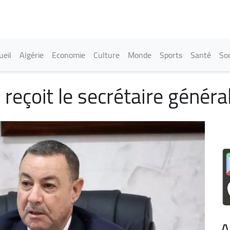
Aller
au
contenu
principal
in navigation
ueil
Algérie
Economie
Culture
Monde
Sports
Santé
Soc
 reçoit le secrétaire génér
A