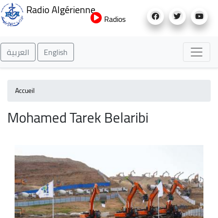
Aller
Radio Algérienne
au
Radios
contenu
principal
العربية
English
Accueil
Mohamed Tarek Belaribi