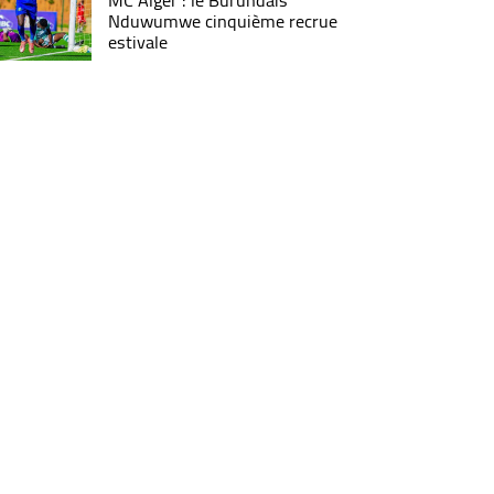
MC Alger : le Burundais
Nduwumwe cinquième recrue
estivale