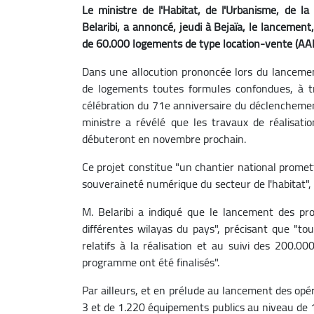
Le ministre de l'Habitat, de l'Urbanisme, de l
Belaribi, a annoncé, jeudi à Bejaïa, le lancemen
de 60.000 logements de type location-vente (AADL
Dans une allocution prononcée lors du lancemen
de logements toutes formules confondues, à tr
célébration du 71e anniversaire du déclencheme
ministre a révélé que les travaux de réalisat
débuteront en novembre prochain.
Ce projet constitue "un chantier national prome
souveraineté numérique du secteur de l'habitat", a
M. Belaribi a indiqué que le lancement des pr
différentes wilayas du pays", précisant que "tou
relatifs à la réalisation et au suivi des 200
programme ont été finalisés".
Par ailleurs, et en prélude au lancement des op
3 et de 1.220 équipements publics au niveau de 16