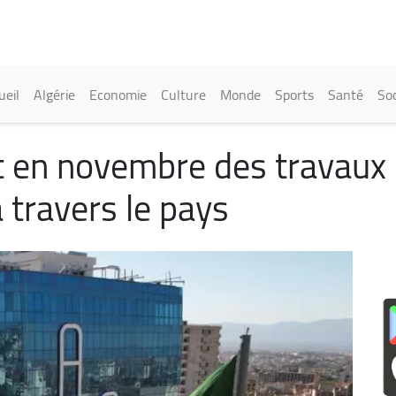
Aller
au
contenu
principal
in navigation
ueil
Algérie
Economie
Culture
Monde
Sports
Santé
Soc
 en novembre des travaux d
travers le pays