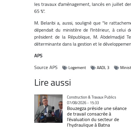
les travaux d'aménagement, lancés en juillet de
65 %".
M. Belaribi a, aussi, souligné que "le rattache
dépendait du ministère de l'Intérieur, à celui d
président de la République, M. Abdelmadjid 
déterminante dans la gestion et le développement 
APS
Source
APS
Logement
AADL 3
Minist
Lire aussi
Catégorie
Construction & Travaux Publics
07/08/2026 - 15:33
Bouzegza préside une séance
de travail consacrée à
l'évaluation du secteur de
l’hydraulique à Batna