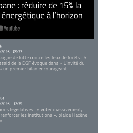
ne : réduire de 15% la
nergétique à l’horizon
rie
é
/2026 - 09:37
agne de lutte contre les feux de forêts : Si
Essaid de la DGF évoque dans « L'Invité du
 » un premier bilan encourageant
rie
que
/2026 - 12:39
tions législatives : « voter massivement,
 renforcer les institutions », plaide Hacène
mi