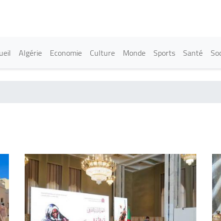
Aller
au
contenu
principal
in navigation
ueil
Algérie
Economie
Culture
Monde
Sports
Santé
Soc