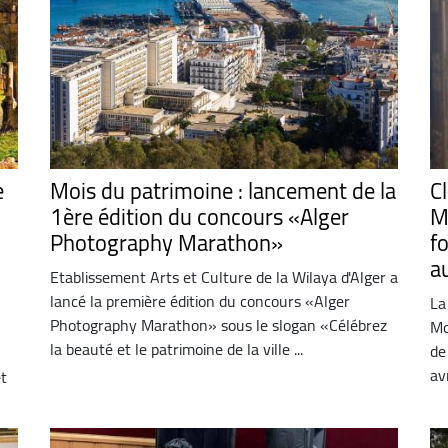
e
Mois du patrimoine : lancement de la
C
1ère édition du concours «Alger
M
Photography Marathon»
f
a
Etablissement Arts et Culture de la Wilaya d'Alger a
lancé la première édition du concours «Alger
La
Photography Marathon» sous le slogan «Célébrez
Mo
la beauté et le patrimoine de la ville ...
de
av
et