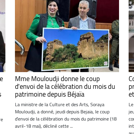
ne
Mme Mouloudji donne le coup
C
d'envoi de la célébration du mois du
pr
s
patrimoine depuis Béjaïa
e
La ministre de la Culture et des Arts, Soraya
Le
Mouloudji, a donné, jeudi depuis Bejaia, le coup
je
d’envoi de la célébration du mois du patrimoine (18
co
re
avril-18 mai), décliné cette ...
in
aux