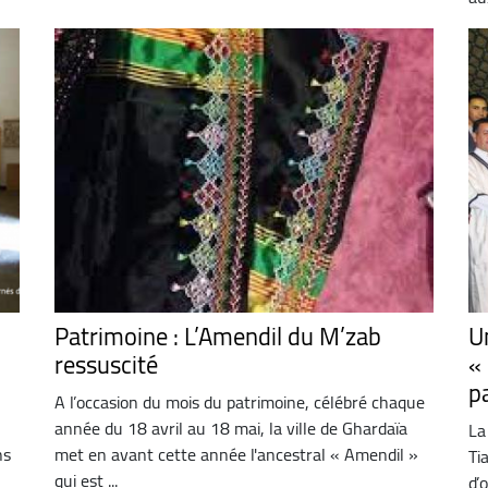
Patrimoine : L’Amendil du M’zab
U
ressuscité
«
p
A l’occasion du mois du patrimoine, célébré chaque
année du 18 avril au 18 mai, la ville de Ghardaïa
La
ns
met en avant cette année l'ancestral « Amendil »
Ti
qui est ...
d’