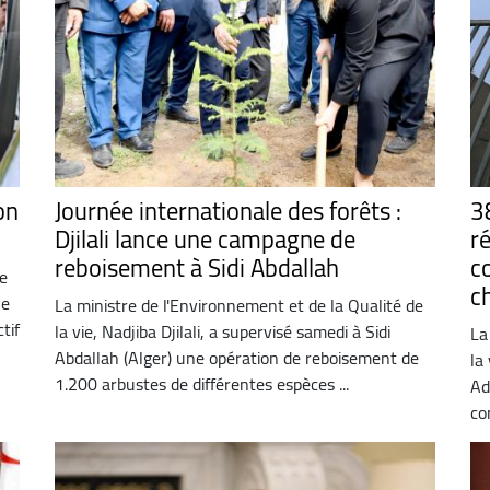
on
Journée internationale des forêts :
3
Djilali lance une campagne de
r
reboisement à Sidi Abdallah
c
de
c
le
La ministre de l'Environnement et de la Qualité de
tif
la vie, Nadjiba Djilali, a supervisé samedi à Sidi
La
Abdallah (Alger) une opération de reboisement de
la
1.200 arbustes de différentes espèces ...
Ad
co