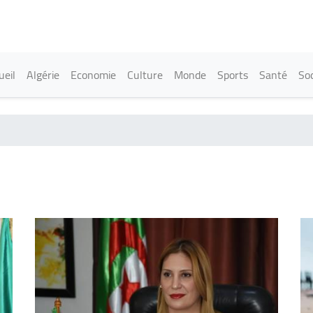
Aller
au
contenu
principal
in navigation
ueil
Algérie
Economie
Culture
Monde
Sports
Santé
Soc