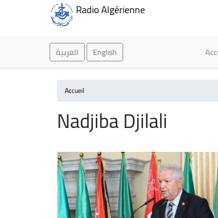
Radio Algérienne
Ma
العربية
English
Acc
Accueil
Nadjiba Djilali