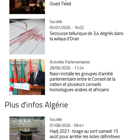
Oued Tlelat
Catégorie
Société
05/07/2026 - 16:02
Secousse tellurique de 3,4 degrés dans
la wilaya d'Oran
Catégorie
Activités Parlementaires
28/06/2026 - 17:24
Nasri installe les groupes d'amitié
parlementaire entre le Conseil de la
nation et plusieurs conseils
homologues arabes et africains
Plus d'infos Algérie
Catégorie
Société
07/08/2026 - 09:41
Hadj 2027 : tirage au sort samedi 15
août pour arrêter les listes définitives