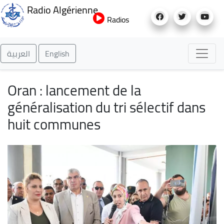
Aller
Radio Algérienne
au
Radios
contenu
principal
العربية
English
Oran : lancement de la
généralisation du tri sélectif dans
huit communes