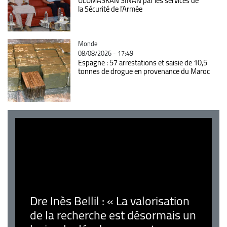
ULUMASKAN SINAN par les services de
la Sécurité de l’Armée
Catégorie
Monde
08/08/2026 - 17:49
Espagne : 57 arrestations et saisie de 10,5
tonnes de drogue en provenance du Maroc
Dre Inès Bellil : « La valorisation
de la recherche est désormais un