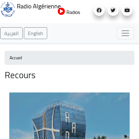
Aller
Radio Algérienne
au
Radios
contenu
principal
العربية
English
Accueil
Recours