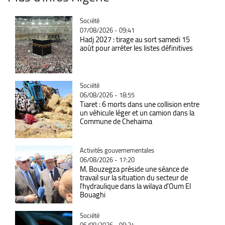
Catégorie
Société
07/08/2026 - 09:41
Hadj 2027 : tirage au sort samedi 15
août pour arrêter les listes définitives
Catégorie
Société
06/08/2026 - 18:55
Tiaret : 6 morts dans une collision entre
un véhicule léger et un camion dans la
Commune de Chehaima
Catégorie
Activités gouvernementales
06/08/2026 - 17:20
M. Bouzegza préside une séance de
travail sur la situation du secteur de
l’hydraulique dans la wilaya d’Oum El
Bouaghi
Catégorie
Société
06/08/2026 - 08:34