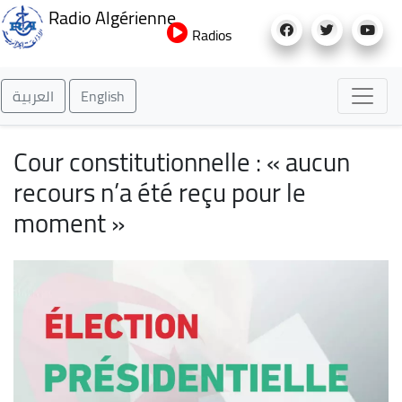
Aller
Radio Algérienne
au
Radios
contenu
principal
العربية
English
Cour constitutionnelle : « aucun
recours n’a été reçu pour le
moment »