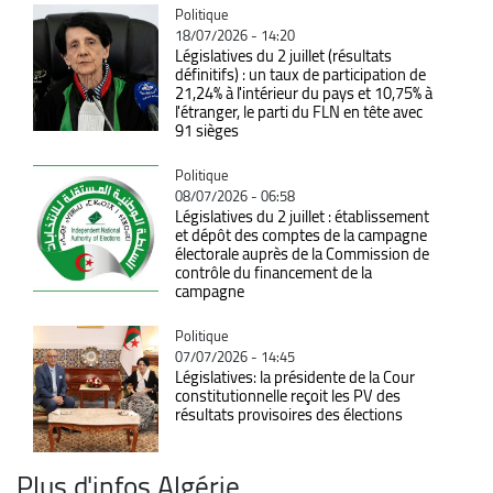
Catégorie
Politique
18/07/2026 - 14:20
Législatives du 2 juillet (résultats
définitifs) : un taux de participation de
21,24% à l'intérieur du pays et 10,75% à
l'étranger, le parti du FLN en tête avec
91 sièges
Catégorie
Politique
08/07/2026 - 06:58
Législatives du 2 juillet : établissement
et dépôt des comptes de la campagne
électorale auprès de la Commission de
contrôle du financement de la
campagne
Catégorie
Politique
07/07/2026 - 14:45
Législatives: la présidente de la Cour
constitutionnelle reçoit les PV des
résultats provisoires des élections
Plus d'infos Algérie