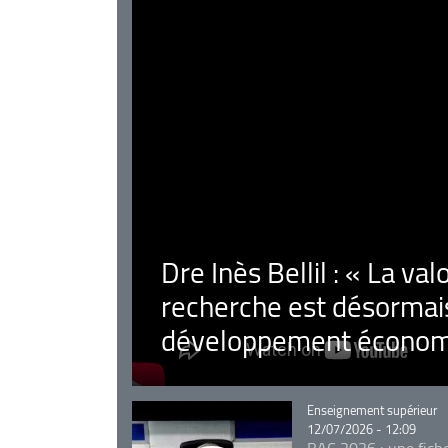
Dre Inès Bellil : « La val
recherche est désormais
développement économ
Catégorie
Enseignement supérieur
12/07/2026 - 12:09
BAC 2026 : une fich