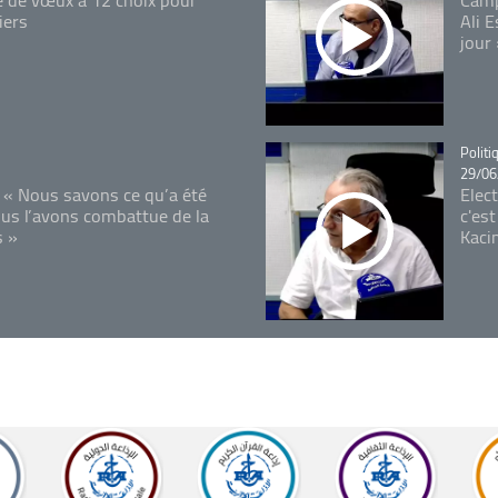
iers
Ali 
jour
Catégo
Politi
29/06
 « Nous savons ce qu’a été
Elec
ous l’avons combattue de la
c'est
s »
Kaci