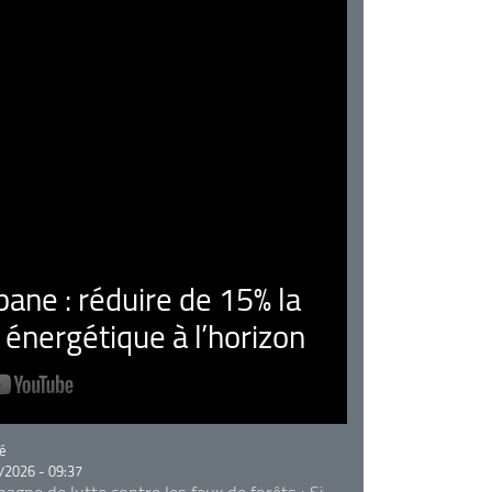
ne : réduire de 15% la
nergétique à l’horizon
rie
é
/2026 - 09:37
agne de lutte contre les feux de forêts : Si