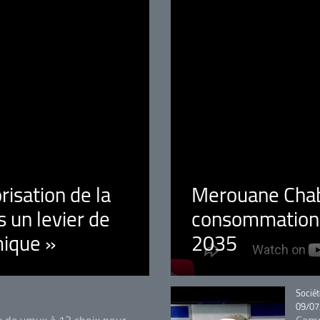
orisation de la
Merouane Chaba
 un levier de
consommation é
ique »
2035
Catégo
Sociét
09/07
e de vœux à 12 choix pour
Camp