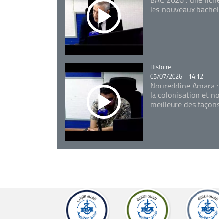
les nouveaux bachel
Catégorie
Histoire
05/07/2026 - 14:12
Noureddine Amara :
la colonisation et n
meilleure des façon