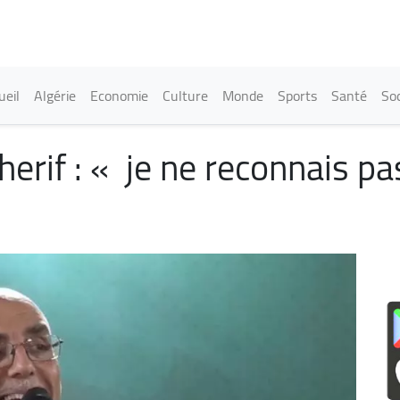
Aller
au
contenu
principal
in navigation
ueil
Algérie
Economie
Culture
Monde
Sports
Santé
Soc
erif : « je ne reconnais pa