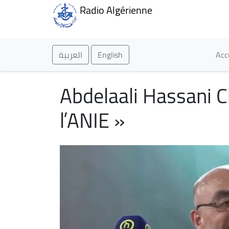
Radio Algérienne
Ma
العربية
English
Acc
Abdelaali Hassani Ch
l’ANIE »