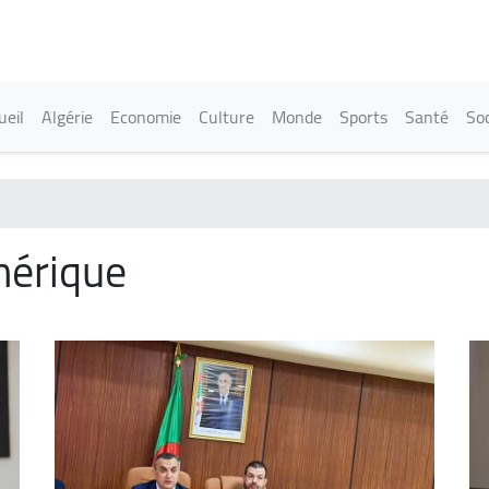
Aller
au
contenu
principal
in navigation
ueil
Algérie
Economie
Culture
Monde
Sports
Santé
Soc
mérique