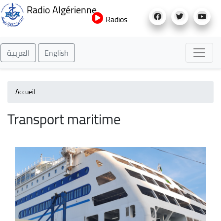
Aller
Radio Algérienne
au
Radios
contenu
principal
العربية
English
Accueil
Transport maritime