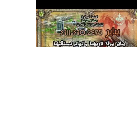
La Radio algérienne célèbre le
Nouvel An amazigh « Yennayer
2975 »
La Radio algérienne, à travers la Chaîne Deux et
sous la supervision du Directeur général de la Ra
algérienne, Adel Salakdji, a célébré ce jeudi le
Nouvel An amazigh « ...