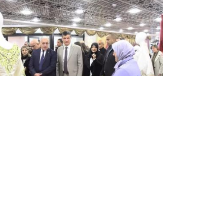
 président de l'APN visite le
arché de Yennayer à Alger
 président de l'Assemblée populaire nationale
PN), M. Brahim Boughali, a visité, hier mercredi,
 Marché de Yennayer organisé par la commune
Alger-Centre à l'occasion de la célébration du
uvel ...