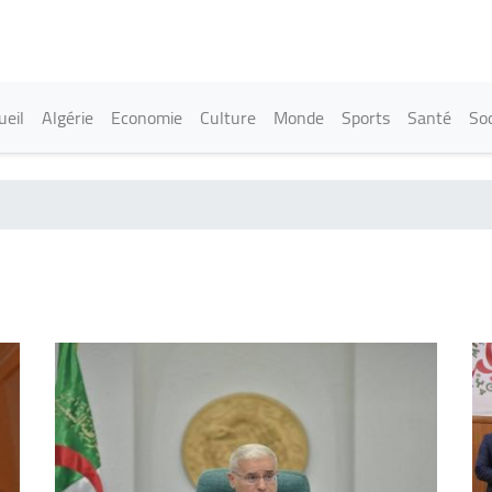
Aller
au
contenu
principal
in navigation
ueil
Algérie
Economie
Culture
Monde
Sports
Santé
Soc