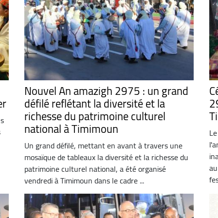
Nouvel An amazigh 2975 : un grand
C
er
défilé reflétant la diversité et la
2
richesse du patrimoine culturel
T
ns
national à Timimoun
s
Le
n
l'
Un grand défilé, mettant en avant à travers une
in
mosaïque de tableaux la diversité et la richesse du
au
patrimoine culturel national, a été organisé
fes
vendredi à Timimoun dans le cadre ...