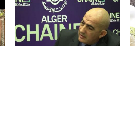
Si El Hachemi Assad : « Yennayer
Le
2975/2025 va toucher à tous les
M
aspects »
Le
(A
Le secrétaire général du Haut-commissariat à
le
dio
l’amazighité (HCA), Si El Hachemi Assad, a indiqué,
d'
ce jeudi que « la célébration de Yennayer
No
2975/2025 coïncide cette année avec la 5e édition