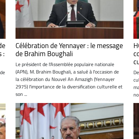
de
Célébration de Yennayer : le message
H
 :
de Brahim Boughali
c
n
c
Le président de l'Assemblée populaire nationale
(APN), M. Brahim Boughali, a salué à l'occasion de
 de
De
la célébration du Nouvel An Amazigh (Yennayer
cu
2975) l'importance de la diversification culturelle et
ma
son ...
no