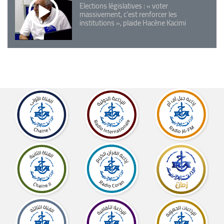
Elections législatives : « voter
massivement, c'est renforcer les
institutions », plaide Hacène Kacimi