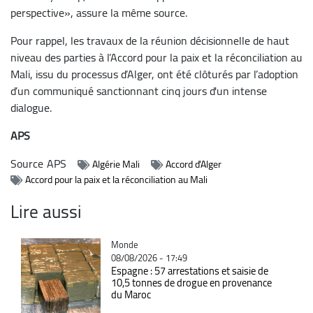
perspective», assure la même source.
Pour rappel, les travaux de la réunion décisionnelle de haut
niveau des parties à l’Accord pour la paix et la réconciliation au
Mali, issu du processus d’Alger, ont été clôturés par l’adoption
d’un communiqué sanctionnant cinq jours d'un intense
dialogue.
APS
Source
APS
Algérie Mali
Accord d'Alger
Accord pour la paix et la réconciliation au Mali
Lire aussi
Catégorie
Monde
08/08/2026 - 17:49
Espagne : 57 arrestations et saisie de
10,5 tonnes de drogue en provenance
du Maroc