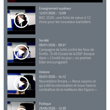
Catégorie
Enseignement supérieur
12/07/2026 - 12:09
BAC 2026 : une fiche de vœux à 12
choix pour les nouveaux bacheliers
Catégorie
Société
09/07/2026 - 09:37
Campagne de lutte contre les feux de
forêts : Si Ali Essaid de la DGF évoque
dans « L'Invité du jour » un premier
bilan encourageant
Catégorie
Histoire
05/07/2026 - 14:12
Noureddine Amara : « Nous savons ce
qu’a été la colonisation et nous l’avons
combattue de la meilleure des façons »
Catégorie
Politique
29/06/2026 - 12:39