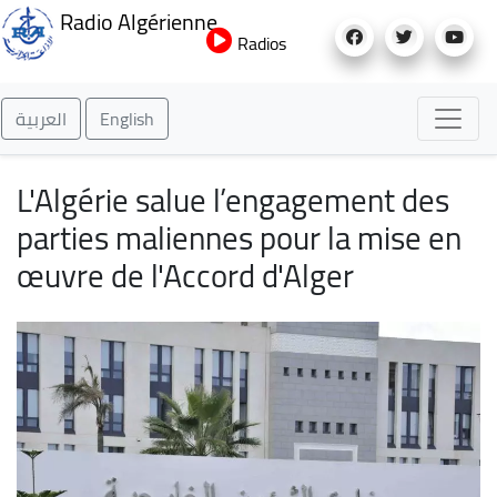
Aller
Radio Algérienne
au
Radios
contenu
principal
العربية
English
L'Algérie salue l’engagement des
parties maliennes pour la mise en
œuvre de l'Accord d'Alger