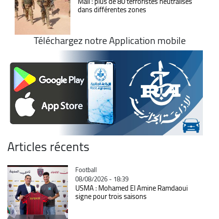
Mali : plus de 80 terroristes neutralisés
dans différentes zones
Téléchargez notre Application mobile
Articles récents
Catégorie
Football
08/08/2026 - 18:39
USMA : Mohamed El Amine Ramdaoui
signe pour trois saisons