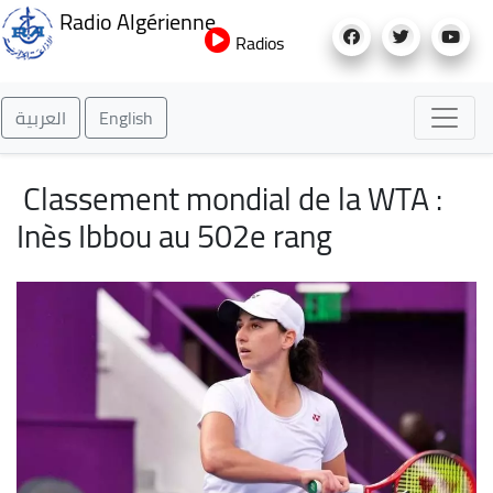
Aller
Radio Algérienne
au
Radios
contenu
principal
العربية
English
Classement mondial de la WTA :
Inès Ibbou au 502e rang